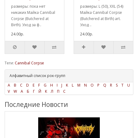
размеры: пока нет
размеры: L (50), XXL (54)
никаких Майка Cannibal
Майка Cannibal Corpse
Corpse (Butchered at
(Butchered at Birth) art.
Birth). Уход за ф..
Уход ..
24.00р.
24.00р.
Теги:
Cannibal Corpse
Алфавитный список рок-групп
A
B
C
D
E
F
G
H
I
J
K
L
M
N
O
P
Q
R
S
T
U
V
W
А
Б
Г
Й
К
Л
П
С
Последние Новости