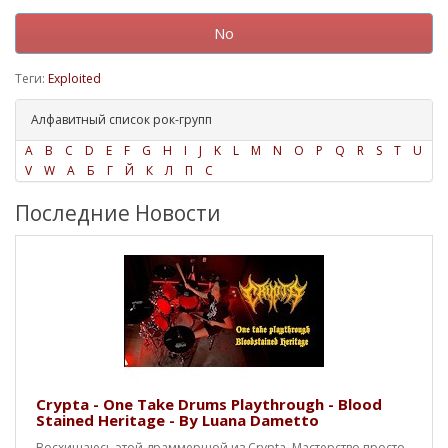
No
Теги:
Exploited
Алфавитный список рок-групп
A
B
C
D
E
F
G
H
I
J
K
L
M
N
O
P
Q
R
S
T
U
V
W
А
Б
Г
Й
К
Л
П
С
Последние Новости
Crypta - One Take Drums Playthrough - Blood
Stained Heritage - By Luana Dametto
Восхищаюсь этой драммершой из Crypta. Мастерство просто