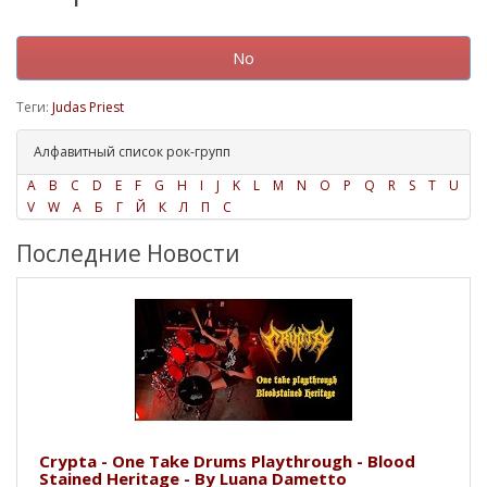
No
Теги:
Judas Priest
Алфавитный список рок-групп
A
B
C
D
E
F
G
H
I
J
K
L
M
N
O
P
Q
R
S
T
U
V
W
А
Б
Г
Й
К
Л
П
С
Последние Новости
Crypta - One Take Drums Playthrough - Blood
Stained Heritage - By Luana Dametto