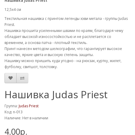
Нашивка
Judas Priest
12,5х4 см
Текстильная нашивка с принтом легенды хэви метала - группы Judas
Priest.
Нашивка прошита усиленными швами по краям, благодаря чему
обладает высокой износостойкостью и не расплетается со
временем, а основа патча - плотный текстиль.
Принт нанесен методом шелкографии, что гарантирует высокое
качество, яркие цвета и высокую степень защиты.
Нашивку можно пришить куда угодно - на рюкзак, куртку, жилет,
футболку, свитшот, толстовку.
Нашивка Judas Priest
Группа:
Judas Priest
Код: n-013
Наличие: Нет в наличии
4.00р.