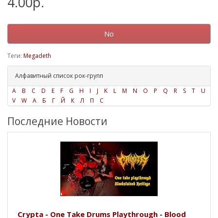
4.00р.
No
Теги:
Megadeth
Алфавитный список рок-групп
A
B
C
D
E
F
G
H
I
J
K
L
M
N
O
P
Q
R
S
T
U
V
W
А
Б
Г
Й
К
Л
П
С
Последние Новости
Crypta - One Take Drums Playthrough - Blood