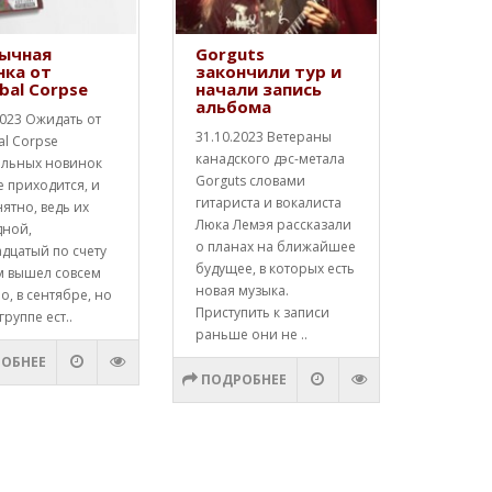
ычная
Gorguts
нка от
закончили тур и
bal Corpse
начали запись
альбома
2023 Ожидать от
31.10.2023 Ветераны
al Corpse
канадского дэс-метала
альных новинок
Gorguts словами
е приходится, и
гитариста и вокалиста
нятно, ведь их
Люка Лемэя рассказали
дной,
о планах на ближайшее
дцатый по счету
будущее, в которых есть
м вышел совсем
новая музыка.
о, в сентябре, но
Приступить к записи
группе ест..
раньше они не ..
ОБНЕЕ
ПОДРОБНЕЕ