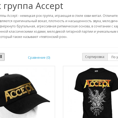
 группа Accept
ппы Accept - немецкая рок группа, играющая в стиле хэви-метал. Отлич
вляются оригинальный вокал, плотность и насыщенность звука, мелодичн
дчёркнуто брутальная, агрессивная ритмическая основа, в сочетании с ха
нной классическими ходами, мелодикой гитарной партии и уникальным в
который также называют «тевтонский рок».
Сортировка:
Сравнение (0)