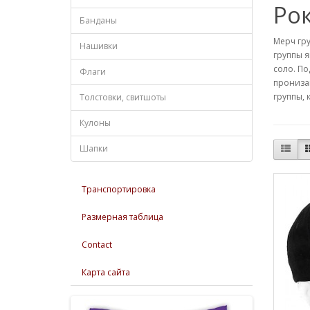
Рок
Банданы
Мерч гру
Нашивки
группы я
соло. По
Флаги
прониза
группы, 
Толстовки, свитшоты
Кулоны
Шапки
Транспортировка
Размерная таблица
Contact
Карта сайта