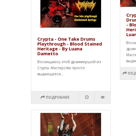
Cryp
Dru
- Bl
Heri
Lua
Crypta - One Take Drums
Восх
Playthrough - Blood Stained
Heritage - By Luana
драм
Dametto
Маст
выда
Восхищаюсь этой драммершой из
Crypta. Мастерство просто
ПОД
выдающееся...
ПОДРОБНЕЕ