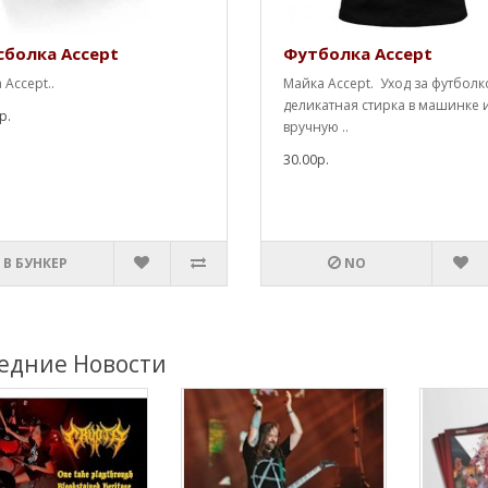
сболка Accept
Футболка Accept
 Accept..
Майка Accept. Уход за футболк
деликатная стирка в машинке 
р.
вручную ..
30.00р.
В БУНКЕР
NO
едние Новости