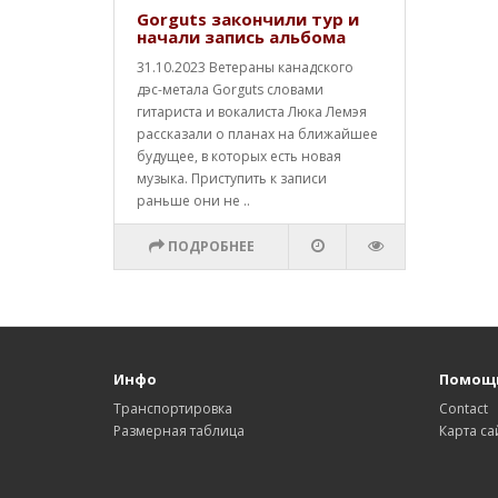
Gorguts закончили тур и
начали запись альбома
31.10.2023 Ветераны канадского
дэс-метала Gorguts словами
гитариста и вокалиста Люка Лемэя
рассказали о планах на ближайшее
будущее, в которых есть новая
музыка. Приступить к записи
раньше они не ..
ПОДРОБНЕЕ
Инфо
Помощ
Транспортировка
Contact
Размерная таблица
Карта са