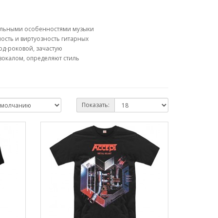
ительными особенностями музыки
ость и виртуозность гитарных
рд-роковой, зачастую
окалом, определяют стиль
Показать: