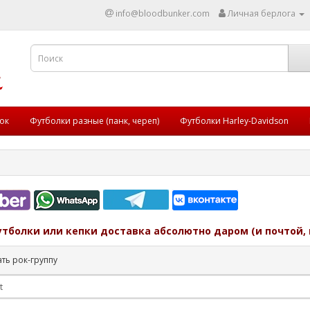
info@bloodbunker.com
Личная берлога
ок
Футболки разные (панк, череп)
Футболки Harley-Davidson
утболки или кепки доставка абсолютно даром (и почтой, 
ть рок-группу