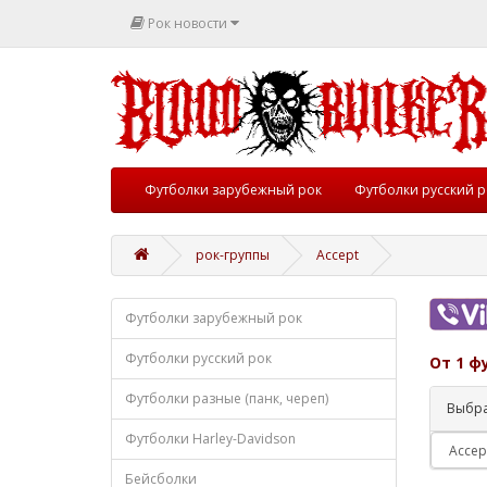
Рок новости
Футболки зарубежный рок
Футболки русский р
рок-группы
Accept
Футболки зарубежный рок
Футболки русский рок
От 1 ф
Футболки разные (панк, череп)
Выбра
Футболки Harley-Davidson
Бейсболки