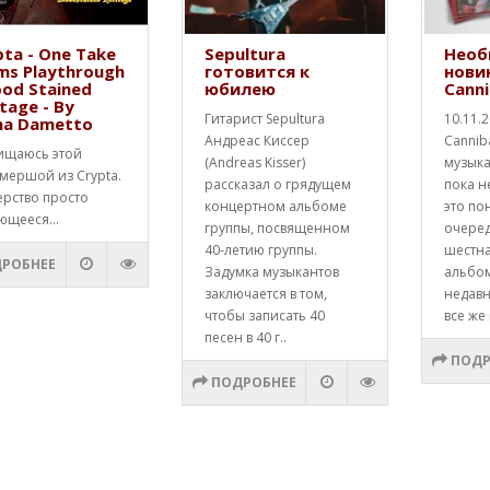
ta - One Take
Sepultura
Необ
ms Playthrough
готовится к
нови
ood Stained
юбилею
Canni
tage - By
Гитарист Sepultura
10.11.
na Dametto
Андреас Киссер
Cannib
ищаюсь этой
(Andreas Kisser)
музык
мершой из Crypta.
рассказал о грядущем
пока н
ерство просто
концертном альбоме
это по
ющееся...
группы, посвященном
очере
40-летию группы.
шестна
РОБНЕЕ
Задумка музыкантов
альбо
заключается в том,
недавн
чтобы записать 40
все же 
песен в 40 г..
ПОДР
ПОДРОБНЕЕ