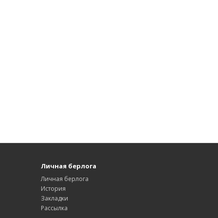
Личная берлога
Личная берлога
История
Закладки
Рассылка