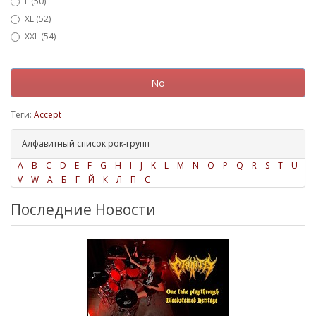
L (50)
XL (52)
XXL (54)
No
Теги:
Accept
Алфавитный список рок-групп
A
B
C
D
E
F
G
H
I
J
K
L
M
N
O
P
Q
R
S
T
U
V
W
А
Б
Г
Й
К
Л
П
С
Последние Новости