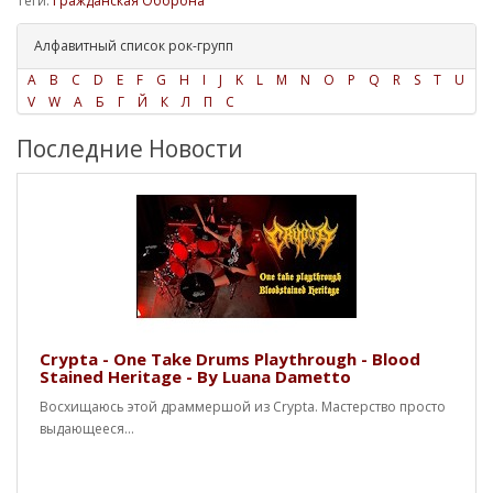
Теги:
Гражданская Оборона
Алфавитный список рок-групп
A
B
C
D
E
F
G
H
I
J
K
L
M
N
O
P
Q
R
S
T
U
V
W
А
Б
Г
Й
К
Л
П
С
Последние Новости
Crypta - One Take Drums Playthrough - Blood
Stained Heritage - By Luana Dametto
Восхищаюсь этой драммершой из Crypta. Мастерство просто
выдающееся...