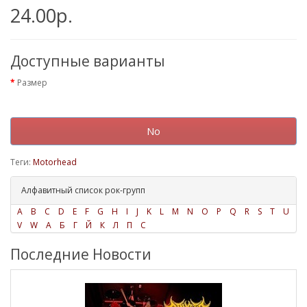
24.00р.
Доступные варианты
Размер
No
Теги:
Motorhead
Алфавитный список рок-групп
A
B
C
D
E
F
G
H
I
J
K
L
M
N
O
P
Q
R
S
T
U
V
W
А
Б
Г
Й
К
Л
П
С
Последние Новости