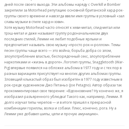
дней после своего выхода. Эти альбомы наряду с Overkill и Bomber
закрепили за Motorhead репутацию основной британской хард-рок-
группы своего времени и навсегда ввели имя группы в условный «зал
славы музыки в стиле хард-н-хэви».
Хотя музыку Motorhead часто относят к хеви-метал, спид-метал или
трэш-метал и даже называют группу родоначальником двух
последних стилей, Лемми не любит подобные ярлыки и
предпочитает называть свою музыку «просто рок-н-роллом». Темы
песен группы чаще всего — это война, борьба добра со злом,
злоупотребление властью, беспорядочный секс, злоупотребление
наркотиками и «жизнь в дороге». Логотип группы, Snaggletooth (War-
Pig) впервые появился на обложке альбома в 1977 году и с тех пор в
разных вариациях присутствует на многих других альбомах группы.
Зловещий клыкастый образ был изобретён в 1977 году известным в
рок-среде художником Джо Петаньо (Joe Petagno). Автор образа так
прокомментировал свое творение: «Вдохновение? Ну конечно же, я
изобразил разъяренного ублюдка! Такого как, например, Лемми. Я
долго изучал типы черепов — и в итоге пришёл к прекрасной
комбинации гориллы, волка и собаки. Плюс, конечно, рога. Ну а
Лемми уже добавил шипы, цепи и прочую амуницию».