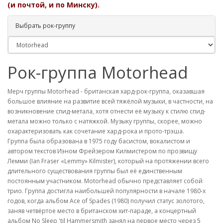
(и почтой, и по Минску).
Выбрать рок-группу
Рок-группа Motorhead
Мерч группы Motorhead - британская хард-рок-группа, оказавшая
большое влияние на развитие всей тяжёлой музыки, в частности, на
возникновение спид-метала, хотя отнести её музыку к стилю спид-
метала можно только с натяжкой. Музыку группы, скорее, можно
охарактеризовать как сочетание хард-рока и прото-трэша.
Группа была образована в 1975 году басистом, вокалистом и
автором текстов Иэном Фрейзером Килмистером по прозвищу
Лемми (Ian Fraser «Lemmy» Kilmister), который на протяжении всего
длительного существования группы был её единственным
постоянным участником. Motorhead обычно представляет собой
трио. Группа достигла наибольшей популярности в начале 1980-х
годов, когда альбом Ace of Spades (1980) получил статус золотого,
заняв четвёртое место в британском хит-параде, а концертный
альбом No Sleep 'til Hammersmith занял на первое место через 5