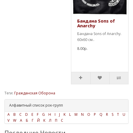
Бандана Sons of
Anarchy
Бандана Sons of Anarchy.
60х60 см..
8.00р.
Теги:
Гражданская Оборона
Алфавитный список рок-групп
A
B
C
D
E
F
G
H
I
J
K
L
M
N
O
P
Q
R
S
T
U
V
W
А
Б
Г
Й
К
Л
П
С