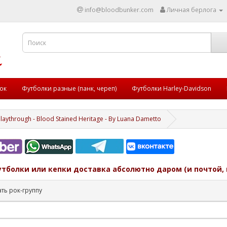
info@bloodbunker.com
Личная берлога
ок
Футболки разные (панк, череп)
Футболки Harley-Davidson
laythrough - Blood Stained Heritage - By Luana Dametto
утболки или кепки доставка абсолютно даром (и почтой, 
ть рок-группу