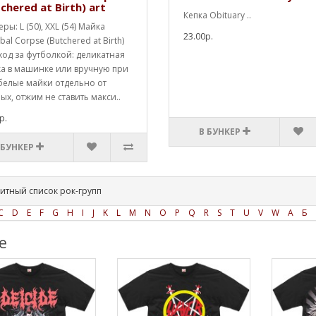
chered at Birth) art
Кепка Obituary ..
ры: L (50), XXL (54) Майка
23.00р.
bal Corpse (Butchered at Birth)
Уход за футболкой: деликатная
ка в машинке или вручную при
 белые майки отдельно от
ых, отжим не ставить макси..
р.
В БУНКЕР
 БУНКЕР
итный список рок-групп
C
D
E
F
G
H
I
J
K
L
M
N
O
P
Q
R
S
T
U
V
W
А
Б
е