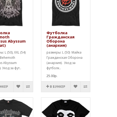
олка
Футболка
moth
Гражданская
ssus Abyssum
Оборона
at)
(анархия)
: L (50), XXL (54)
размеры: L (50) Майка
 Behemoth
Гражданская Оборона
us Abyssum
(анархия). Уход за
). Уход за фут..
футболк..
.
25.00р.
УНКЕР
В БУНКЕР