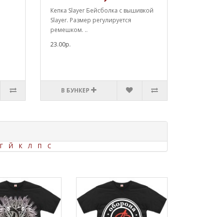
Кепка Slayer Бейсболка с вышивкой
Slayer. Размер регулируется
ремешком. ..
23.00р.
В БУНКЕР
Г
Й
К
Л
П
С