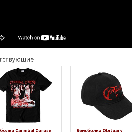
тствующие
болка Cannibal Corpse
Бейсболка Obituary