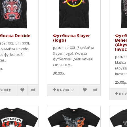
болка Deicide
Футболка Slayer
Футб
(logo)
Behe
ры: XXL (54), XXXL
(Aby
размеры: XXL (54) Майка
Invoc
56) Майка Deicide.
Slayer (logo). Уход за
за футболкой:
размеры
футболкой: деликатная
ат..
Майка
стирка в м..
(Abyss
р.
30.00р.
Invocat
25.00р
БУНКЕР
В БУНКЕР
В Б