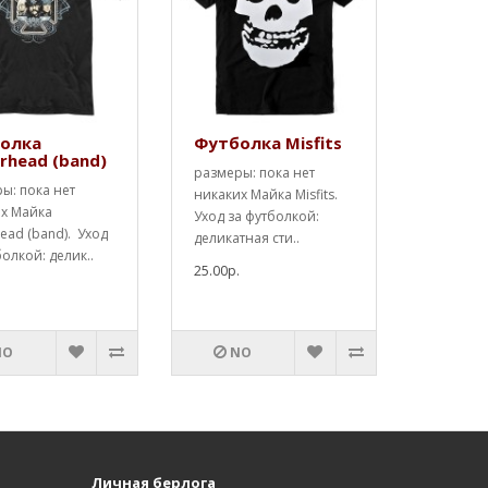
олка
Футболка Misfits
rhead (band)
размеры: пока нет
ы: пока нет
никаких Майка Misfits.
х Майка
Уход за футболкой:
ead (band). Уход
деликатная сти..
болкой: делик..
25.00р.
.
NO
NO
Личная берлога