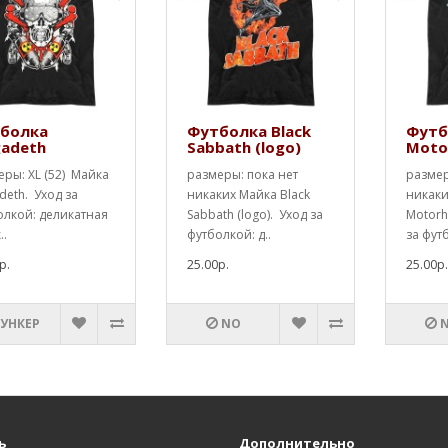
болка
Футболка Black
Футб
adeth
Sabbath (logo)
Moto
ры: XL (52) Майка
размеры: пока нет
размер
eth. Уход за
никаких Майка Black
никаки
олкой: деликатная
Sabbath (logo). Уход за
Motorh
..
футболкой: д..
за фут
р.
25.00р.
25.00р
БУНКЕР
NO
ь
Дополнительно