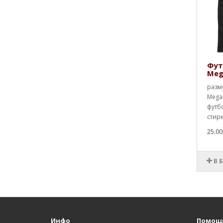
Фут
Meg
разме
Megad
футб
стирк
25.00
В 
Инфо
Помощ