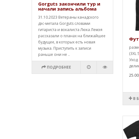
Gorguts закончили тур и
начали запись альбома
31.10.2023 Ветераны канадского
дэс-метала Gorguts словами
гитариста и вокалиста Люка Лемэя
рассказали о планах на ближайшее
Фут
будущее, в которых есть новая
разме
музыка. Приступить к записи
(3XL 
раньше они не ..
Уход 
делик
ПОДРОБНЕЕ
25.00
В 