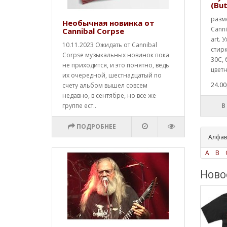
(But
разме
Необычная новинка от
Canni
Cannibal Corpse
art. 
10.11.2023 Ожидать от Cannibal
стир
Corpse музыкальных новинок пока
30С,
не приходится, и это понятно, ведь
цветн
их очередной, шестнадцатый по
24.00
счету альбом вышел совсем
недавно, в сентябре, но все же
группе ест..
В
ПОДРОБНЕЕ
Алфав
A
B
Ново