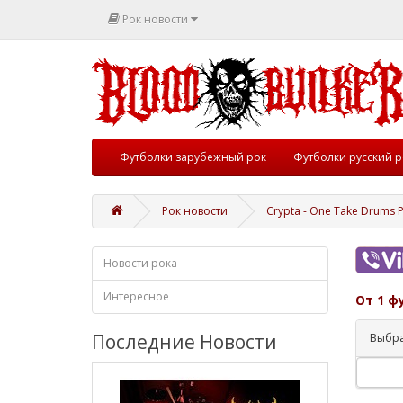
Рок новости
Футболки зарубежный рок
Футболки русский р
Рок новости
Crypta - One Take Drums P
Новости рока
Интересное
От 1 ф
Последние Новости
Выбра