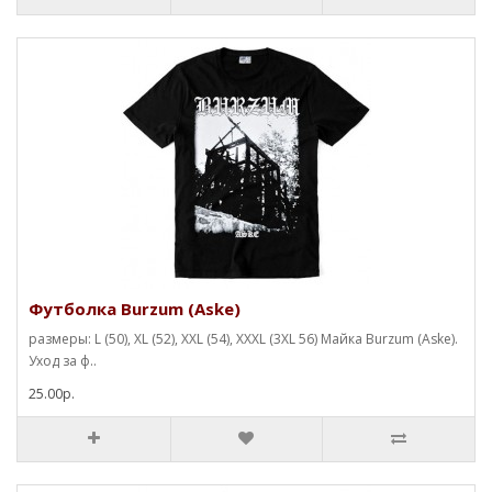
Футболка Burzum (Aske)
размеры: L (50), XL (52), XXL (54), XXXL (3XL 56) Майка Burzum (Aske).
Уход за ф..
25.00р.